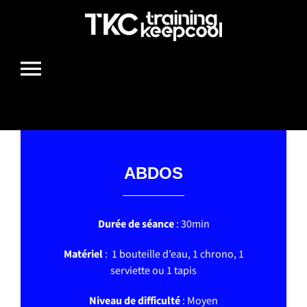
Passer
au
contenu
Toggle
Navigation
HOME
ABDOS
BOUGE TON BOULE
Durée de séance
: 30min
MIAM
Matériel
: 1 bouteille d’eau, 1 chrono, 1
serviette ou 1 tapis
LIFESTYLE
Niveau de difficulté
: Moyen