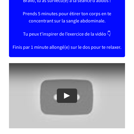
Bravo, tu as survécu(e) à ta séance d’abdos !
Prends 5 minutes pour étirer ton corps en te
concentrant sur la sangle abdominale.
Tu peux t’inspirer de l’exercice de la vidéo 👇
Finis par 1 minute allongé(e) sur le dos pour te relaxer.
Play