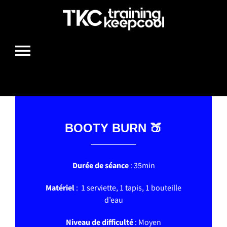
Passer
au
contenu
Toggle
Navigation
HOME
BOOTY BURN 🍑
BOUGE TON BOULE
Durée de séance
: 35min
MIAM
Matériel
: 1 serviette, 1 tapis, 1 bouteille
d’eau
LIFESTYLE
Niveau de difficulté
: Moyen