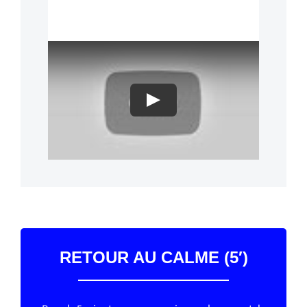
Play
RETOUR AU CALME (5′)