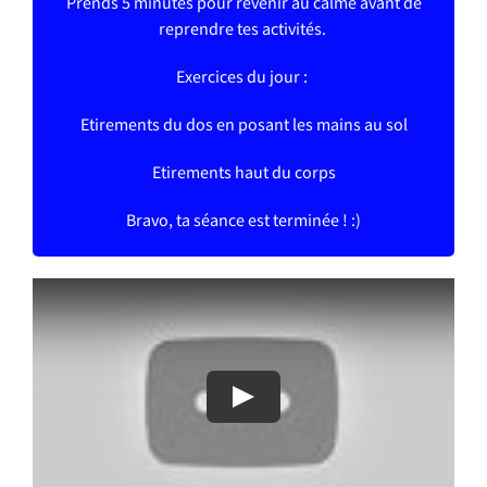
Prends 5 minutes pour revenir au calme avant de
reprendre tes activités.
Exercices du jour :
Etirements du dos en posant les mains au sol
Etirements haut du corps
Bravo, ta séance est terminée ! :)
Play