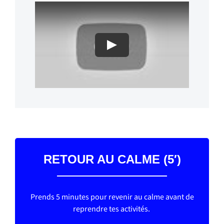
Play
RETOUR AU CALME (5′)
Prends 5 minutes pour revenir au calme avant de
reprendre tes activités.