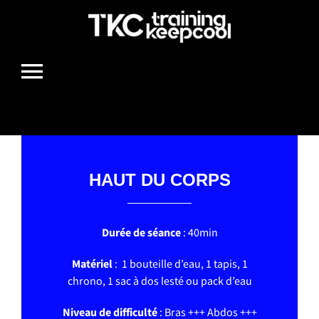
Passer
au
contenu
Toggle
Navigation
HOME
HAUT DU CORPS
BOUGE TON BOULE
Durée de séance
: 40min
MIAM
Matériel
: 1 bouteille d’eau, 1 tapis, 1
chrono, 1 sac à dos lesté ou pack d’eau
LIFESTYLE
Niveau de difficulté
:
Bras +++
Abdos +++